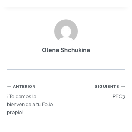
Olena Shchukina
Navegación
ANTERIOR
SIGUIENTE
¡Te damos la
PEC3
de
bienvenida a tu Folio
entradas
propio!