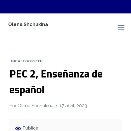
Saltar
Olena Shchukina
al
Espacio Personal
contenido
UNCATEGORIZED
PEC 2, Enseñanza de
español
Por
Olena Shchukina
17 abril, 2023
Pública