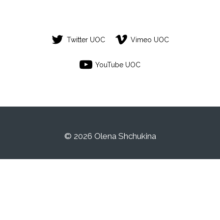
Twitter UOC
Vimeo UOC
YouTube UOC
© 2026 Olena Shchukina
Este es un espacio de trabajo personal de
un/a estudiante de la Universitat Oberta de
Catalunya. Cualquier contenido publicado
en este espacio es responsabilidad de su