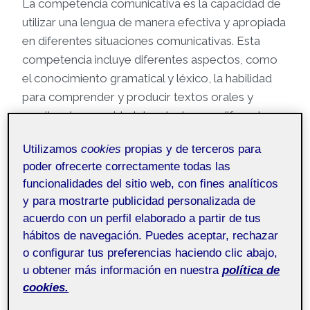
La competencia comunicativa es la capacidad de
utilizar una lengua de manera efectiva y apropiada
en diferentes situaciones comunicativas. Esta
competencia incluye diferentes aspectos, como
el conocimiento gramatical y léxico, la habilidad
para comprender y producir textos orales y
escritos, la capacidad de adaptarse a diferentes
contextos sociales y culturales, la habilidad para
Utilizamos
cookies
propias y de terceros para
entender y producir significados tanto explícitos
poder ofrecerte correctamente todas las
como implícitos, y la capacidad para utilizar
funcionalidades del sitio web, con fines analíticos
estrategias comunicativas para superar barreras
y para mostrarte publicidad personalizada de
comunicativas y resolver problemas en la
acuerdo con un perfil elaborado a partir de tus
comunicación.
hábitos de navegación. Puedes aceptar, rechazar
o configurar tus preferencias haciendo clic abajo,
En resumen, la competencia comunicativa no se
u obtener más información en nuestra
política de
limita a la capacidad de hablar o escribir
cookies.
correctamente en una lengua, sino que implica